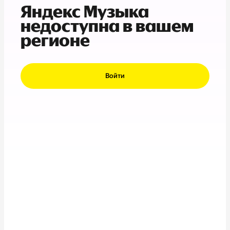
Яндекс Музыка
недоступна в вашем
регионе
Войти