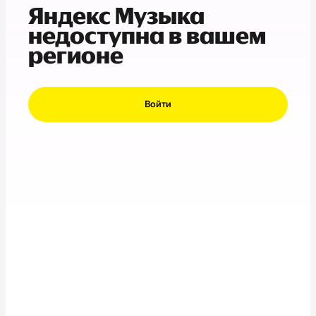
Яндекс Музыка
недоступна в вашем
регионе
Войти