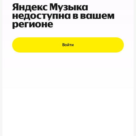
Яндекс Музыка
недоступна в вашем
регионе
Войти