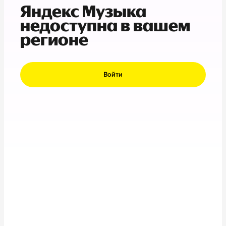
Яндекс Музыка
недоступна в вашем
регионе
Войти