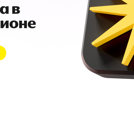
а в
гионе