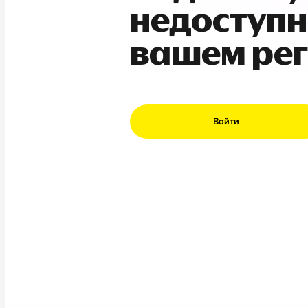
недоступн
вашем ре
Войти