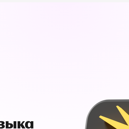
узыка