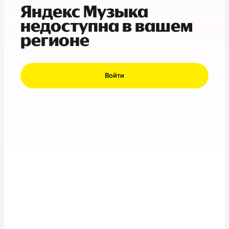
Яндекс Музыка
недоступна в вашем
регионе
Войти