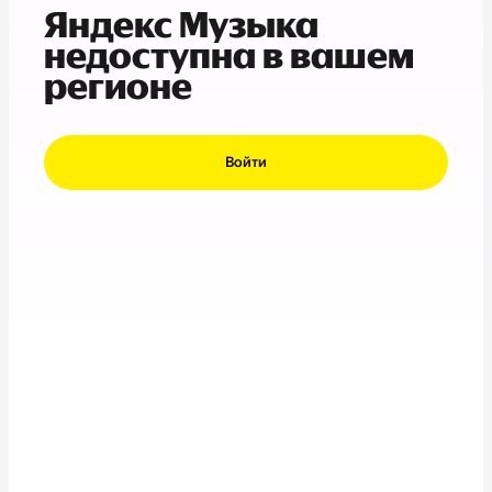
Яндекс Музыка
недоступна в вашем
регионе
Войти