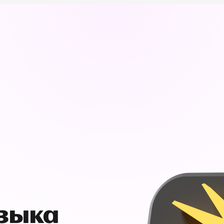
узыка