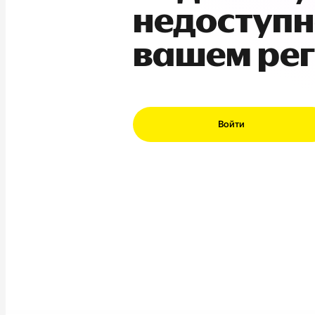
недоступн
вашем ре
Войти