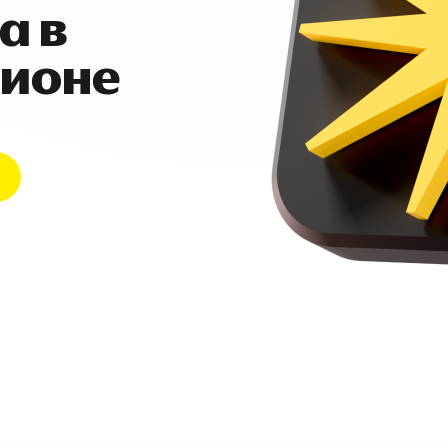
а в
гионе