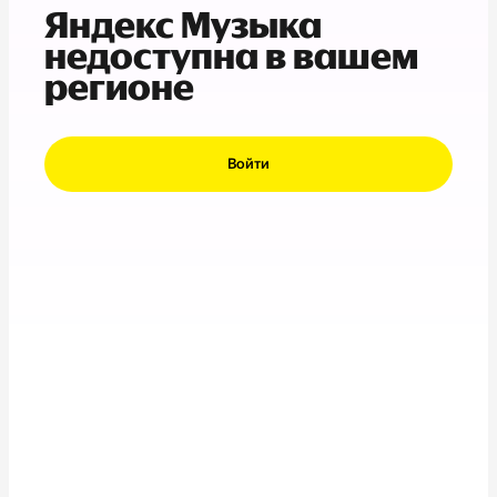
Яндекс Музыка
недоступна в вашем
регионе
Войти