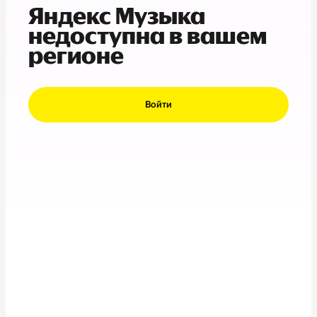
Яндекс Музыка
недоступна в вашем
регионе
Войти