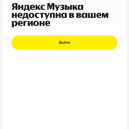
Яндекс Музыка
недоступна в вашем
регионе
Войти