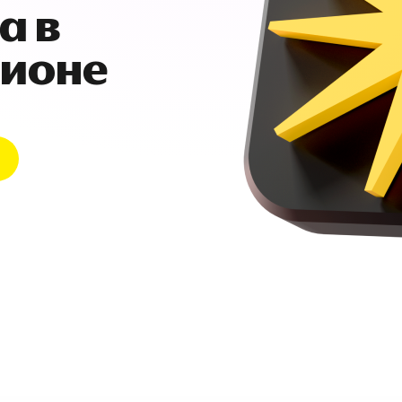
а в
гионе