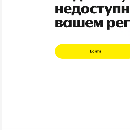
недоступн
вашем ре
Войти