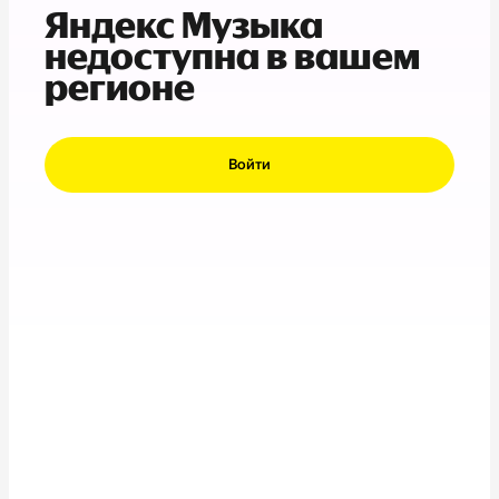
Яндекс Музыка
недоступна в вашем
регионе
Войти