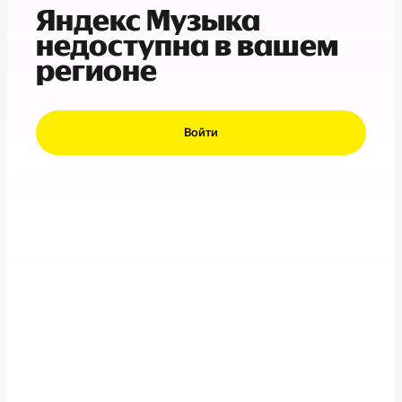
Яндекс Музыка
недоступна в вашем
регионе
Войти