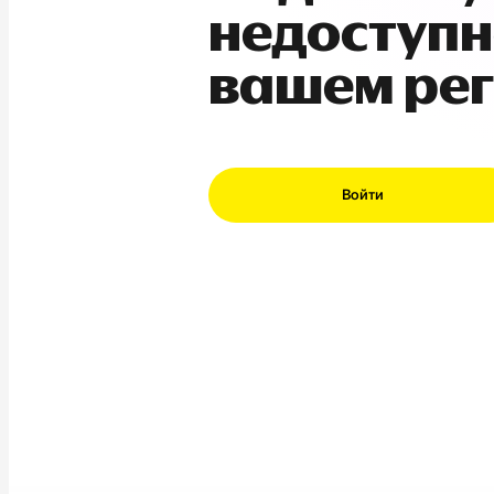
недоступн
вашем ре
Войти