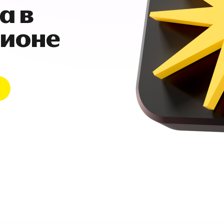
а в
гионе