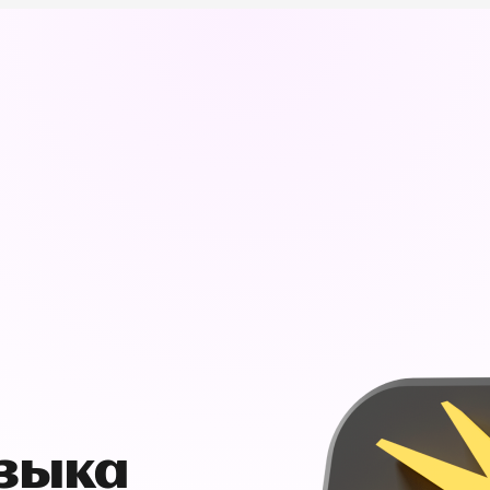
узыка