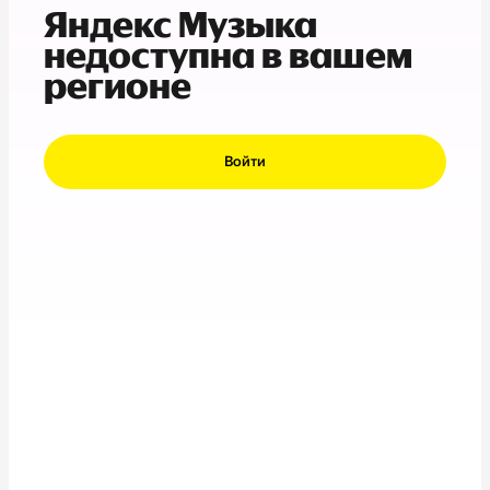
Яндекс Музыка
недоступна в вашем
регионе
Войти