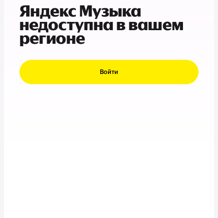
Яндекс Музыка
недоступна в вашем
регионе
Войти