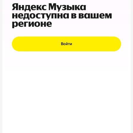
Яндекс Музыка
недоступна в вашем
регионе
Войти