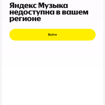
Яндекс Музыка
недоступна в вашем
регионе
Войти