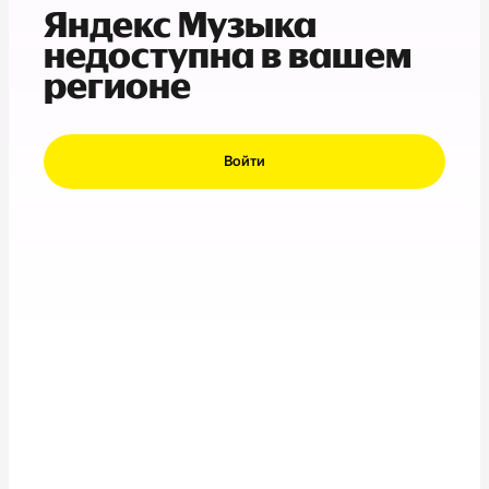
Яндекс Музыка
недоступна в вашем
регионе
Войти