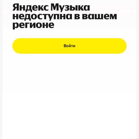
Яндекс Музыка
недоступна в вашем
регионе
Войти