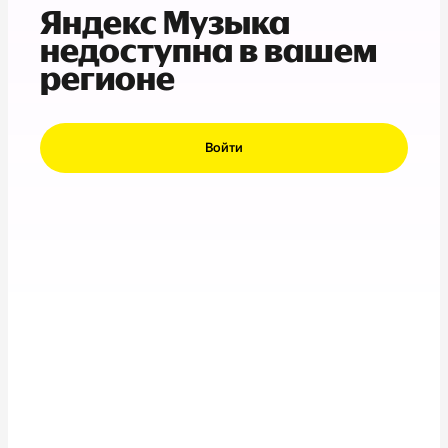
Яндекс Музыка
недоступна в вашем
регионе
Войти