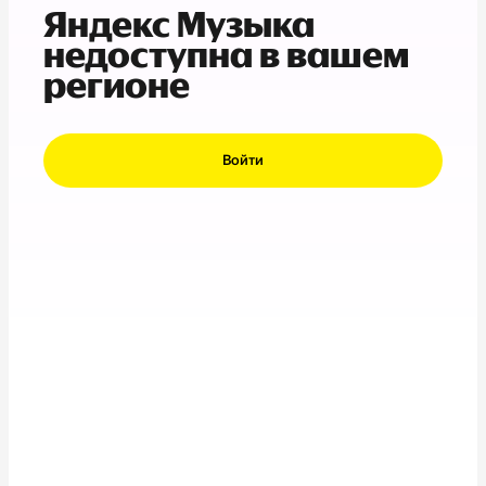
Яндекс Музыка
недоступна в вашем
регионе
Войти