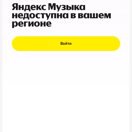
Яндекс Музыка
недоступна в вашем
регионе
Войти