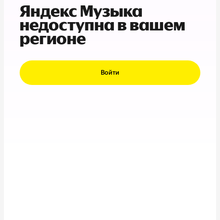
Яндекс Музыка
недоступна в вашем
регионе
Войти