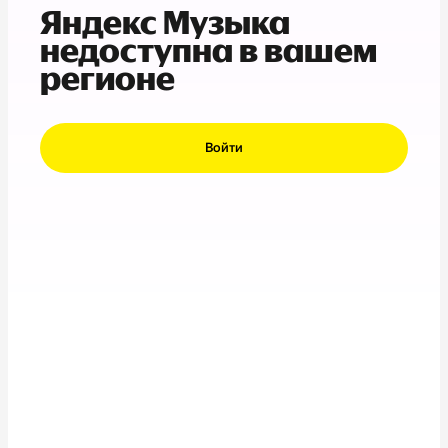
Яндекс Музыка
недоступна в вашем
регионе
Войти