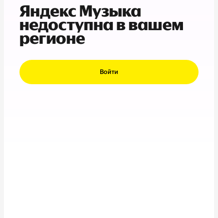
Яндекс Музыка
недоступна в вашем
регионе
Войти