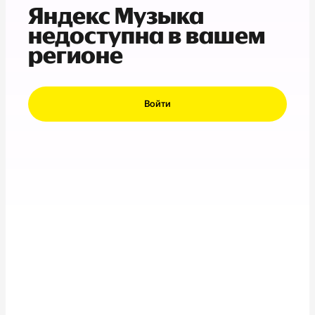
Яндекс Музыка
недоступна в вашем
регионе
Войти