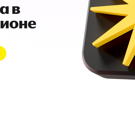
а в
гионе