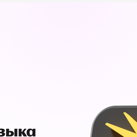
узыка