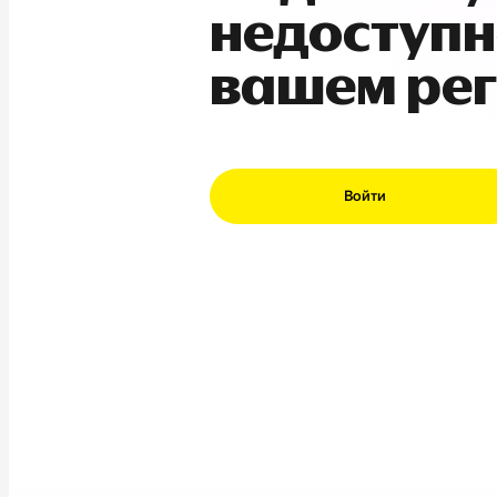
недоступн
вашем ре
Войти