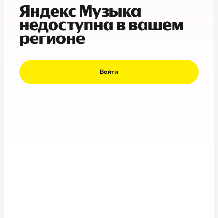
Яндекс Музыка
недоступна в вашем
регионе
Войти