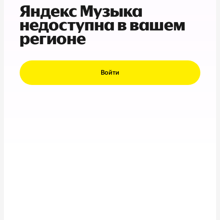
Яндекс Музыка
недоступна в вашем
регионе
Войти