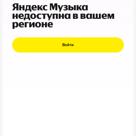
Яндекс Музыка
недоступна в вашем
регионе
Войти