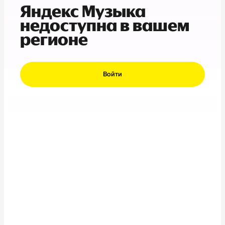
Яндекс Музыка
недоступна в вашем
регионе
Войти