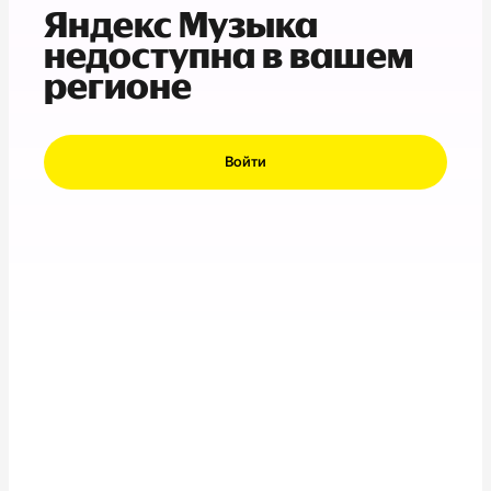
Яндекс Музыка
недоступна в вашем
регионе
Войти