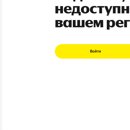
недоступн
вашем ре
Войти