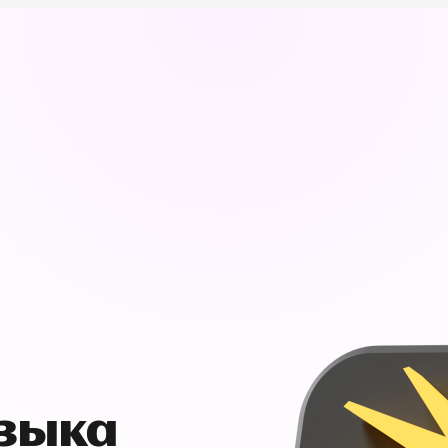
узыка