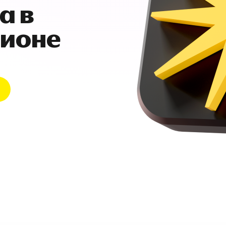
а в
гионе