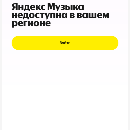
Яндекс Музыка
недоступна в вашем
регионе
Войти