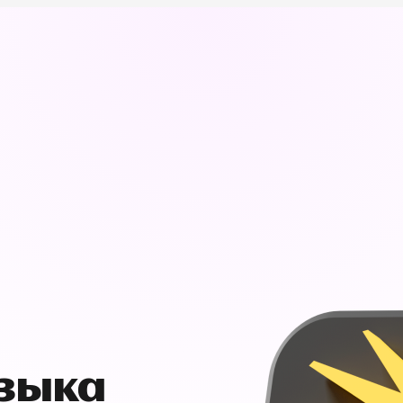
узыка