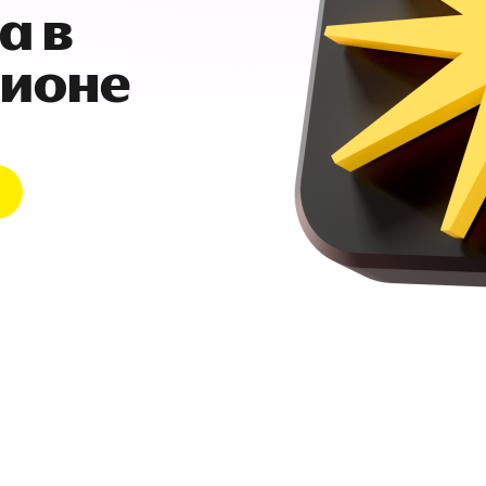
а в
гионе