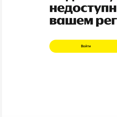
недоступн
вашем ре
Войти