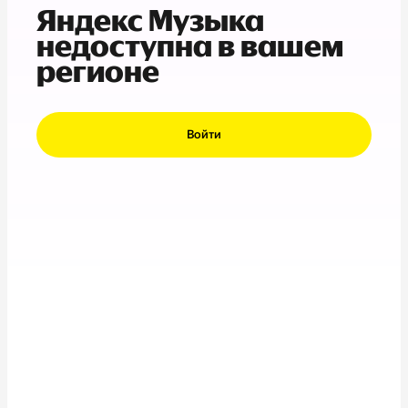
Яндекс Музыка
недоступна в вашем
регионе
Войти