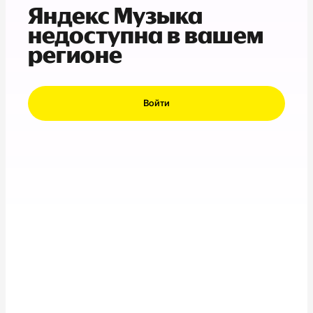
Яндекс Музыка
недоступна в вашем
регионе
Войти