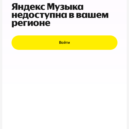
Яндекс Музыка
недоступна в вашем
регионе
Войти