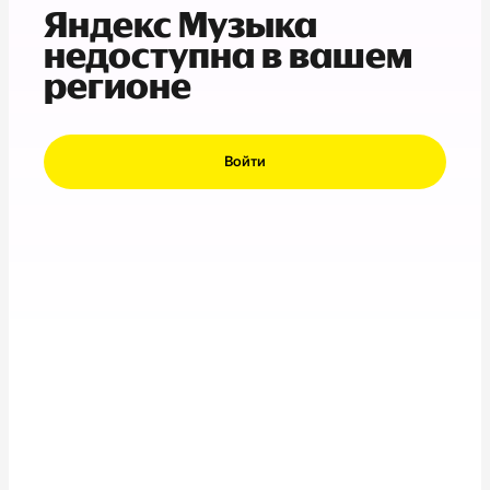
Яндекс Музыка
недоступна в вашем
регионе
Войти