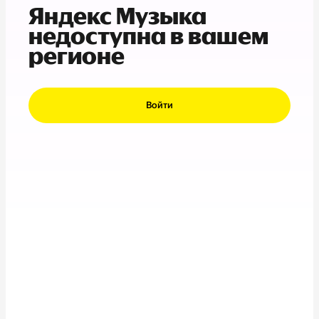
Яндекс Музыка
недоступна в вашем
регионе
Войти