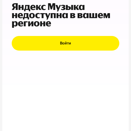
Яндекс Музыка
недоступна в вашем
регионе
Войти