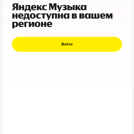
Яндекс Музыка
недоступна в вашем
регионе
Войти