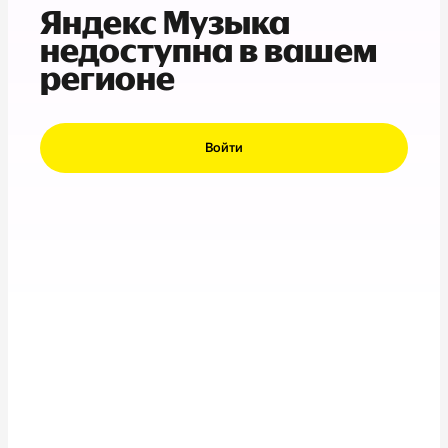
Яндекс Музыка
недоступна в вашем
регионе
Войти