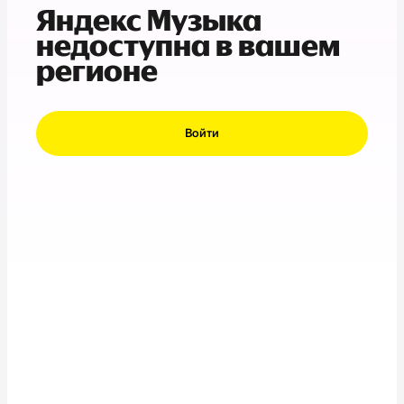
Яндекс Музыка
недоступна в вашем
регионе
Войти