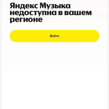
Яндекс Музыка
недоступна в вашем
регионе
Войти