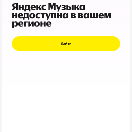
Яндекс Музыка
недоступна в вашем
регионе
Войти