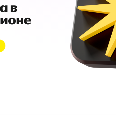
а в
гионе