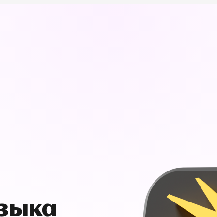
узыка