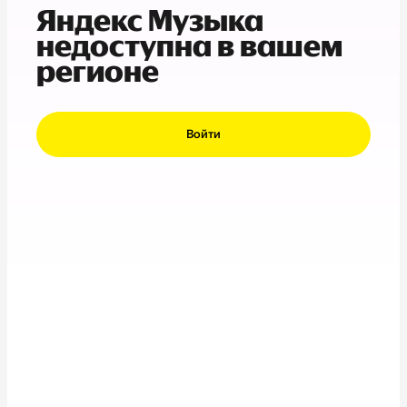
Яндекс Музыка
недоступна в вашем
регионе
Войти